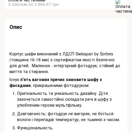
ОПЛАТА ЧАСТИНАМИ
3 платежі по 2 866.67 грн
Опис
Корпус шафи виконаний з ЛДСП Swisspan by Sorbes
(товщина 16-18 мм) з сертифікатом якості безпечно
для дітей. Малюнок - інтер'єрний фотодрук, стійкий до
миття та стирання.
Існує
п'ять вагомих причин замовити шафу з
фасадами
, прикрашеними фотодруком:
Оригінальність та унікальність дизайну. Дітя
захочеться самостійно складати речі в шуфу з
улюбленим героєм мультфільму.
Довговічність: фотодрук не вигоряє, не боїться
вологи і перепадів температур, не тьмяніє з часом.
Функціональність.